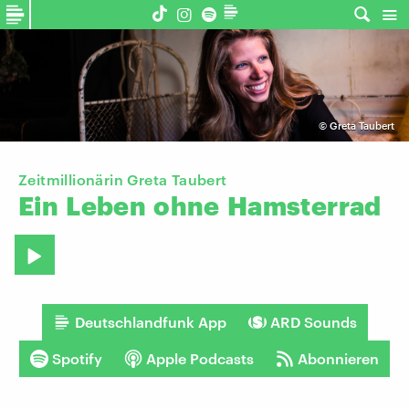
©
Greta Taubert
Zeitmillionärin Greta Taubert
Ein
Leben
ohne
Hamsterrad
Deutschlandfunk App
ARD Sounds
Spotify
Apple Podcasts
Abonnieren