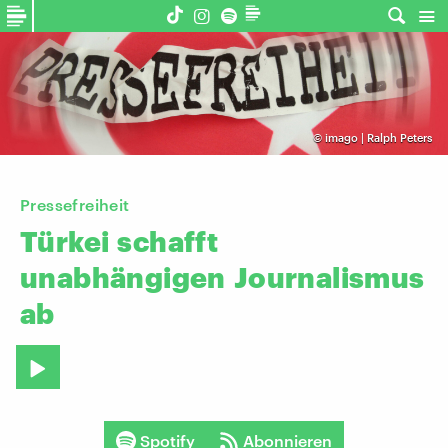
©
imago | Ralph Peters
Pressefreiheit
Türkei
schafft
unabhängigen
Journalismus
ab
Spotify
Abonnieren