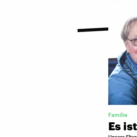
Familie
Es is
Unsere Elter