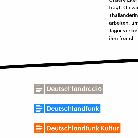
trägt. Ob wi
Thailänderin,
arbeiten, um
Jäger verlie
ihm fremd - 