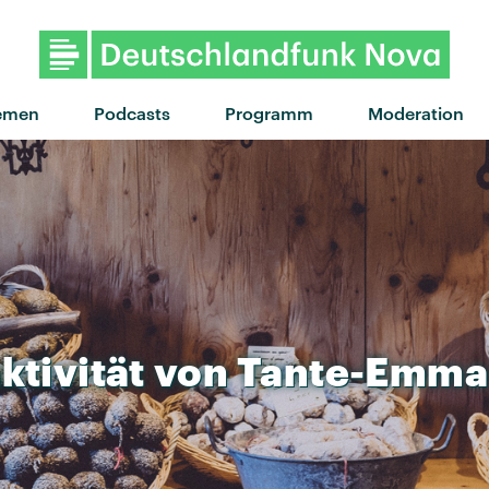
emen
Podcasts
Programm
Moderation
ktivität
von
Tante-Emma