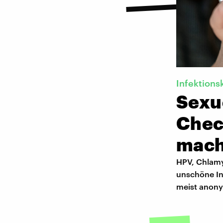
Infektions
Sexu
Check
mac
HPV, Chlamy
unschöne Inf
meist anonym