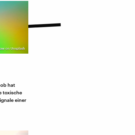
haw on Unsplash
kob hat
e toxische
gnale einer