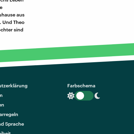
ne
 zuhause aus
r. Und Theo
ochter sind
tzerklärung
Farbschema
m
en
rregeln
nd Sprache
eiheit