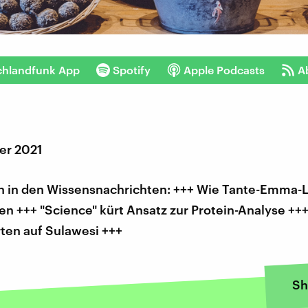
chlandfunk App
Spotify
Apple Podcasts
A
er 2021
 in den Wissensnachrichten: +++ Wie Tante-Emma-
en +++ "Science" kürt Ansatz zur Protein-Analyse ++
rten auf Sulawesi +++
Sh