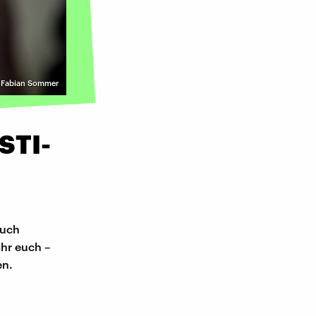
 | Fabian Sommer
STI-
auch
ihr euch –
en.