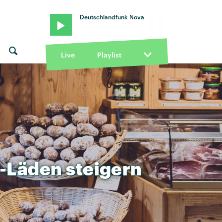
Deutschlandfunk Nova
Live
Playlist
-Läden
steigern