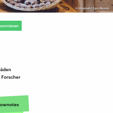
©
Unsplash | Egor Myznik
bonnieren
Läden
+ Forscher
ownotes