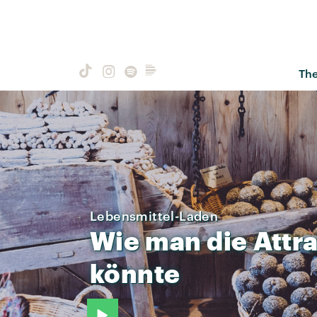
Th
Lebensmittel-Laden
Wie
man
die
Attra
könnte