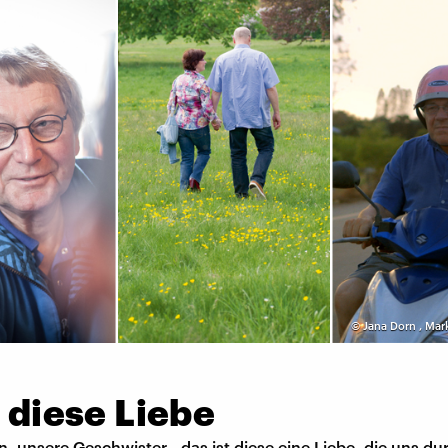
©
Jana Dorn
,
Mark
t diese Liebe
n, unsere Geschwister - das ist diese eine Liebe, die uns d