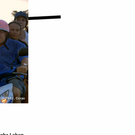
us Pletz
,
Corso
urchs Leben