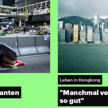
Leben in Hongkong
ranten
"Manchmal ver
so gut"