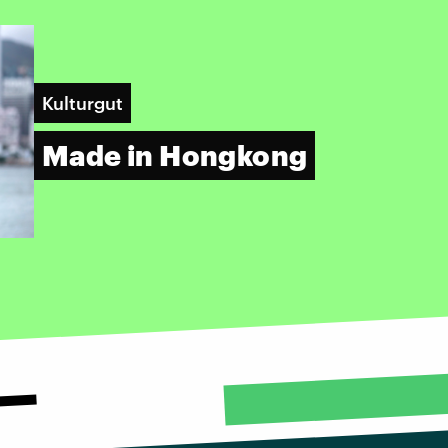
Kulturgut
Made in Hongkong