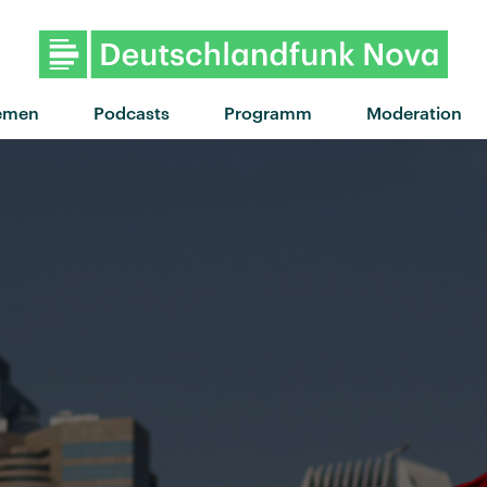
"Nokia" von Bosse · "No
emen
Podcasts
Programm
Moderation