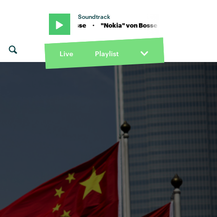
Soundtrack
kia" von Bosse · "Nokia" von Bosse
Live
Playlist