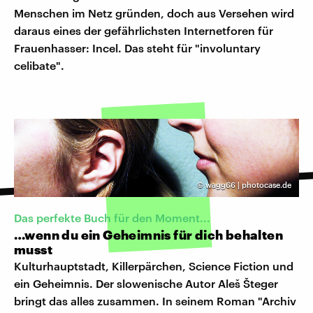
Menschen im Netz gründen, doch aus Versehen wird
daraus eines der gefährlichsten Internetforen für
Frauenhasser: Incel. Das steht für "involuntary
celibate".
©
wagg66 | photocase.de
Das perfekte Buch für den Moment...
…wenn du ein Geheimnis für dich behalten
musst
Kulturhauptstadt, Killerpärchen, Science Fiction und
ein Geheimnis. Der slowenische Autor Aleš Šteger
bringt das alles zusammen. In seinem Roman "Archiv