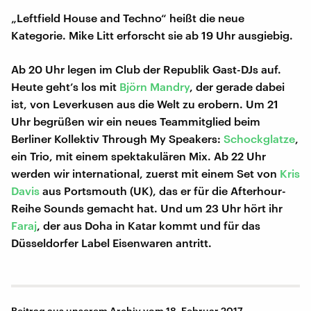
„Leftfield House and Techno“ heißt die neue
Kategorie. Mike Litt erforscht sie ab 19 Uhr ausgiebig.
Ab 20 Uhr legen im Club der Republik Gast-DJs auf.
Heute geht’s los mit
Björn Mandry
, der gerade dabei
ist, von Leverkusen aus die Welt zu erobern. Um 21
Uhr begrüßen wir ein neues Teammitglied beim
Berliner Kollektiv Through My Speakers:
Schockglatze
,
ein Trio, mit einem spektakulären Mix. Ab 22 Uhr
werden wir international, zuerst mit einem Set von
Kris
Davis
aus Portsmouth (UK), das er für die Afterhour-
Reihe Sounds gemacht hat. Und um 23 Uhr hört ihr
Faraj
, der aus Doha in Katar kommt und für das
Düsseldorfer Label Eisenwaren antritt.
Beitrag aus unserem Archiv vom 18. Februar 2017