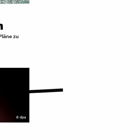
n
Pläne zu
©
dpa