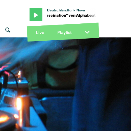
Deutschlandfunk Nova
lphabeat · "Fascination" von Alphabeat · "Fascination" von Alpha
Live
Playlist