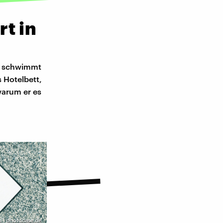
t in
t, schwimmt
s Hotelbett,
warum er es
pp | photocase.de