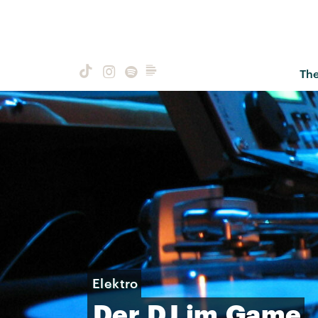
Th
Elektro
Der
DJ
im
Game