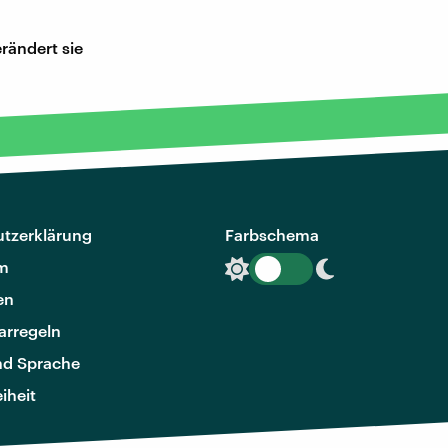
rändert sie
tzerklärung
Farbschema
m
en
rregeln
nd Sprache
eiheit