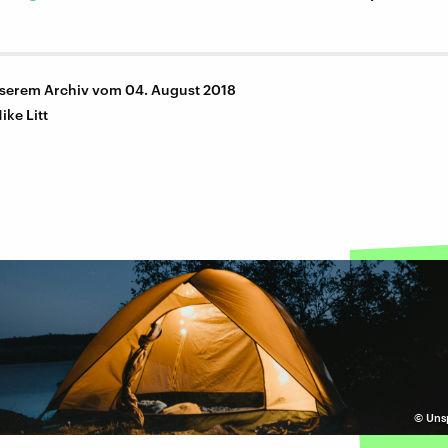
nserem Archiv vom 04. August 2018
ike Litt
©
Unsp