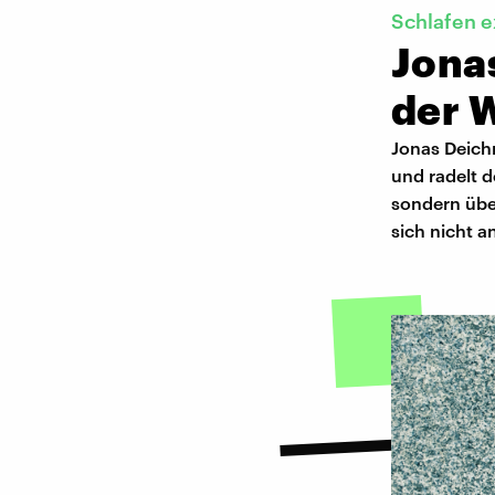
Schlafen 
Jonas
der W
Jonas Deichm
und radelt d
sondern über
sich nicht a