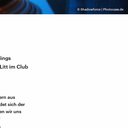
©
Shadowforce | Photocase.de
dings
itt im Club
ern aus
et sich der
en wir uns
r
.