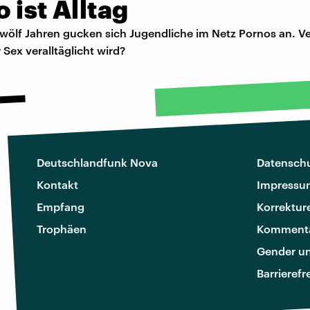
 ist Alltag
zwölf Jahren gucken sich Jugendliche im Netz Pornos an. Ve
r Sex veralltäglicht wird?
Deutschlandfunk Nova
Datenschu
Kontakt
Impressu
Empfang
Korrektur
Trophäen
Kommenta
Gender u
Barrierefr