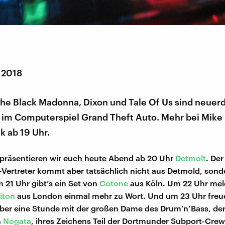
 2018
he Black Madonna, Dixon und Tale Of Us sind neuer
 im Computerspiel Grand Theft Auto. Mehr bei Mike L
k ab 19 Uhr.
 präsentieren wir euch heute Abend ab 20 Uhr
Detmolt
. Der
.-Vertreter kommt aber tatsächlich nicht aus Detmold, sond
m 21 Uhr gibt’s ein Set von
Cotone
aus Köln. Um 22 Uhr meld
iton
aus London einmal mehr zu Wort. Und um 23 Uhr freu
ber eine Stunde mit der großen Dame des Drum’n’Bass, de
n
Nogata
, ihres Zeichens Teil der Dortmunder Subport-Crew