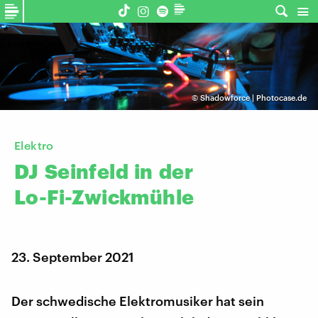
©
Shadowforce | Photocase.de
Elektro
DJ
Seinfeld
in
der
Lo-Fi-Zwickmühle
23. September 2021
Der schwedische Elektromusiker hat sein