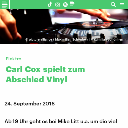
©
picture-alliance / Maximilian Schönherr | Maximilian Schönherr
Elektro
Carl
Cox
spielt
zum
Abschied
Vinyl
24. September 2016
Ab 19 Uhr geht es bei Mike Litt u.a. um die viel