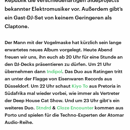
Republik die verschiedenartigen Sideprojects
bekannter Elektromusiker vor. Außerdem gibt’s
ein Gast-DJ-Set von keinem Geringeren als
Claptone.
Der Mann mit der Vogelmaske hat kürzlich sein lange
erwartetes neues Album vorgelegt. Heute Abend
freuen wir uns, ihn euch ab 20 Uhr für eine Stunde an
den DJ-Decks präsentieren zu dürfen. Um 21 Uhr
übernehmen dann
Indipol
. Das Duo aus Ratingen tritt
an unter der Flagge von Eisenwaren Records aus
Düsseldorf. Um 22 Uhr schaut
Kiyo To
aus Pretoria in
Südafrika mal wieder vorbei, wie immer als Vertreter
der Deep House Cat Show. Und um 23 Uhr gibt’s ein
weiteres Duo.
Stndrd
&
Cloze Encounter
kommen aus
Porto und spielen für die Techno-Experten der Atomar
Audio-Reihe.