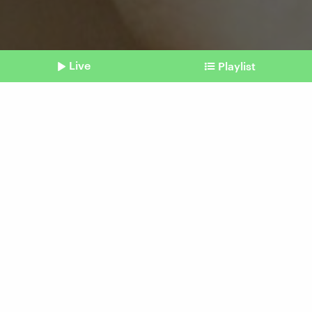
Live
Playlist
©
picture alliance / Caro | Conradi
Shownotes
Entkopplung
Wie wir uns Stress nicht
anmerken lassen
vom 20. August 2025