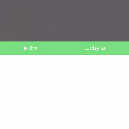
Live
Playlist
©
Picture Alliance / Chromorange | Christian Ohde
Shownotes
Finanzpolitik
Entwurf zum
Bundeshaushalt 2025: