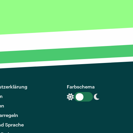
tzerklärung
Farbschema
m
en
rregeln
nd Sprache