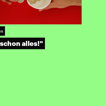
en
schon alles!"