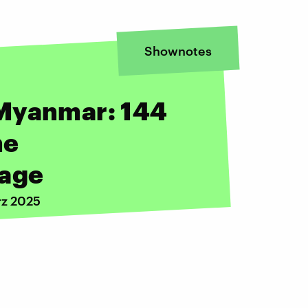
Shownotes
 Myanmar: 144
ne
Lage
rz 2025