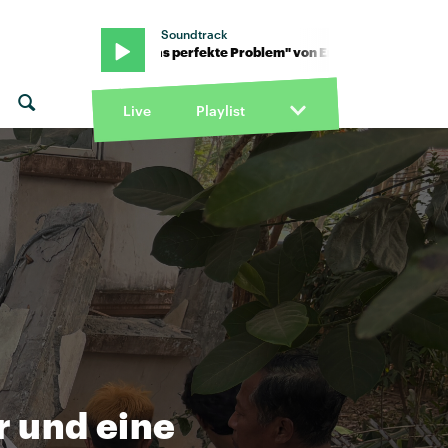
Soundtrack
or · "Das perfekte Problem" von Error · "Das perfekte Problem" vo
Live
Playlist
 und eine