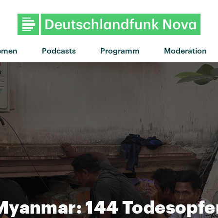
"Das perfekte Problem" von Err
emen
Podcasts
Programm
Moderation
Myanmar: 144 Todesopfer