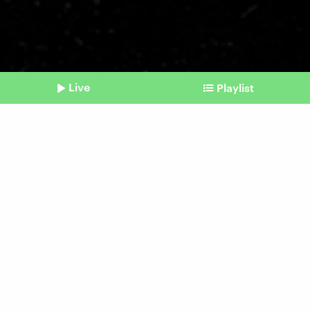
Live
Playlist
©
IMAGO | Ikon Images
Shownotes
Erdüberlastungstag
Die natürlichen Ressourcen
für 2023 sind verbraucht
Beitrag aus unserem Archiv vom 02. August