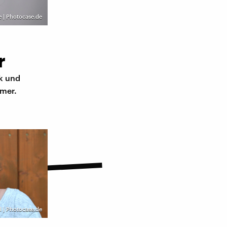
e | Photocase.de
r
k und
mer.
l | Photocase.de