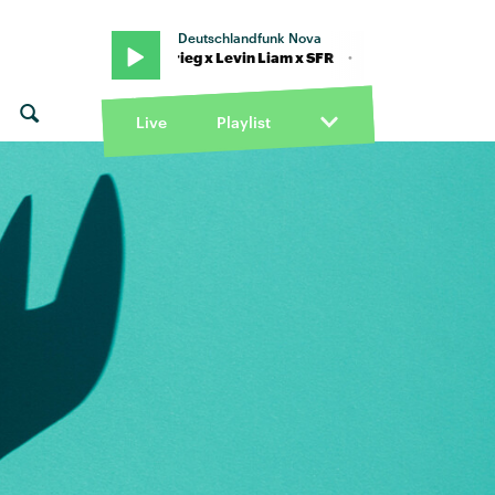
Deutschlandfunk Nova
eat. KitschKrieg x Levin Liam x SFR · "Für dich da" von Trettmann fea
Live
Playlist