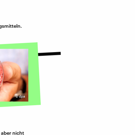
smitteln.
©
dpa
 aber nicht