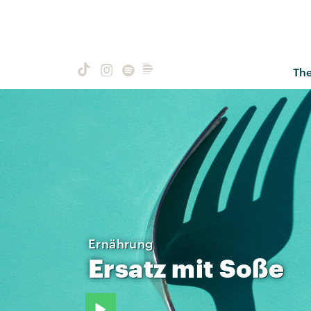
Th
Ernährung
Ersatz
mit
Soße