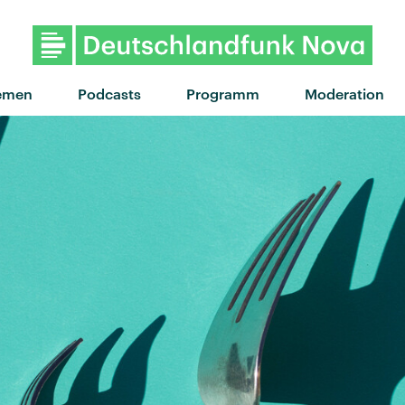
"Für dich da" von Trettmann f
emen
Podcasts
Programm
Moderation