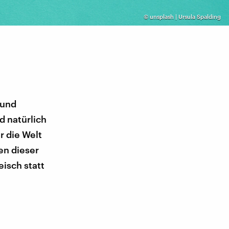
©
unsplash | Ursula Spalding
 und
d natürlich
r die Welt
en dieser
eisch statt