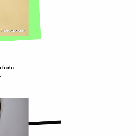
| Photocase.com
 feste
.