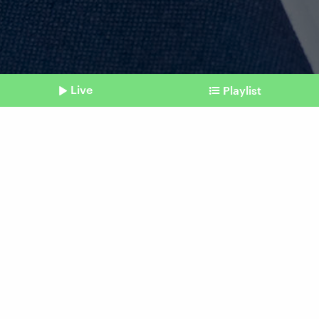
Live
Playlist
©
picture alliance / Geisler-Fotopress | Bernd Elmenthaler/Geisler-Fotopr
Shownotes
Erstes Sondierungsgespräch
Union und SPD suchen nach
Gemeinsamkeiten
Beitrag aus unserem Archiv vom 28. Februar