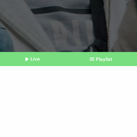
Live
Playlist
©
picture alliance / dpa / Bernd Thissen
Shownotes
Eurovision Song Contest
ESC in Malmö: Anti-Israel-