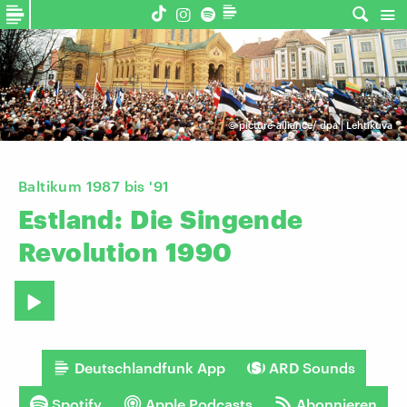
©
picture-alliance/ dpa | Lehtikuva
Baltikum 1987 bis '91
Estland:
Die
Singende
Revolution
1990
Deutschlandfunk App
ARD Sounds
Spotify
Apple Podcasts
Abonnieren