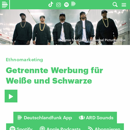
©
Jaimie Trueblood | Universal Pictures | dpa
Ethnomarketing
Getrennte
Werbung
für
Weiße
und
Schwarze
Deutschlandfunk App
ARD Sounds
Spotify
Apple Podcasts
Abonnieren