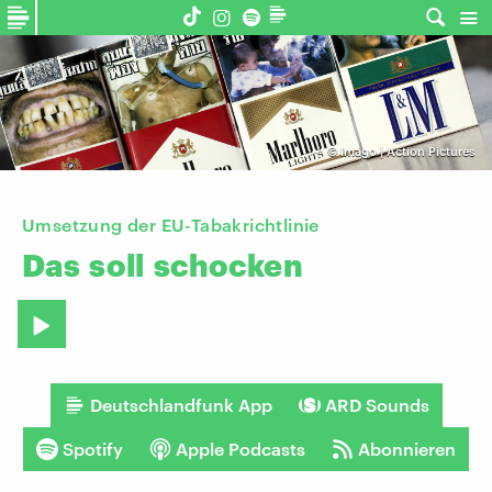
©
Imago | Action Pictures
Umsetzung der EU-Tabakrichtlinie
Das
soll
schocken
Deutschlandfunk App
ARD Sounds
Spotify
Apple Podcasts
Abonnieren