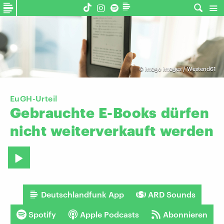
©
imago images / Westend61
EuGH-Urteil
Gebrauchte
E-Books
dürfen
nicht
weiterverkauft
werden
Deutschlandfunk App
ARD Sounds
Spotify
Apple Podcasts
Abonnieren