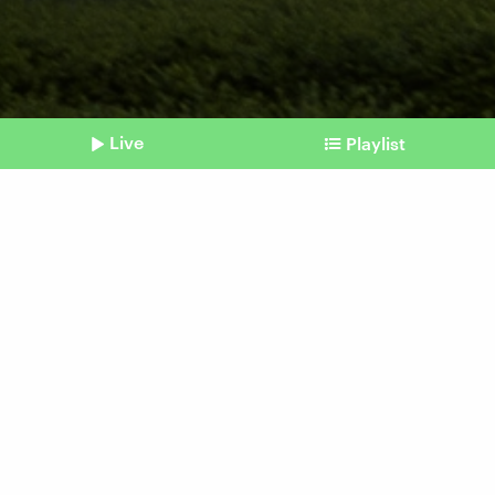
Live
Playlist
©
picture alliance/dpa/Belga | James Arthur Gekiere
Shownotes
EU-Sondergipfel
Diskussion um 50
Milliarden Euro für die
Ukraine