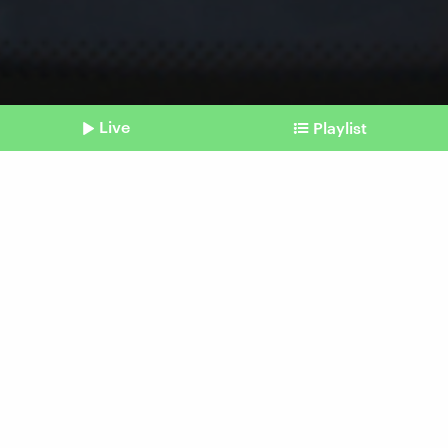
Live
Playlist
©
IMAGO / Hanno Bode
Shownotes
Europawahl
Deutschlandweit dringend
Wahlhelfende gesucht
Beitrag aus unserem Archiv vom 17. Mai 2024