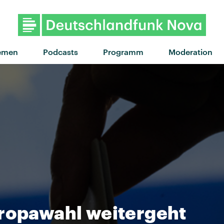
"Confidence" von My Ugly
emen
Podcasts
Programm
Moderation
uropawahl weitergeht