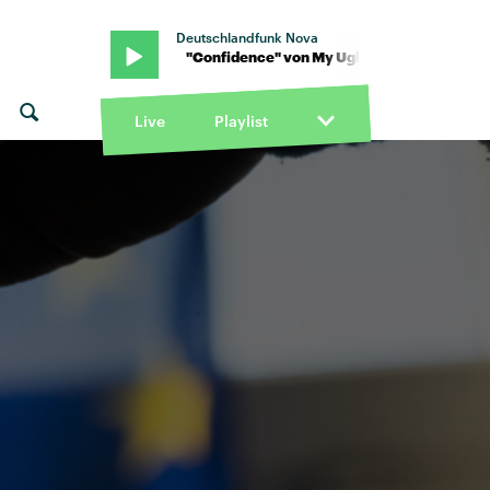
Deutschlandfunk Nova
 Clementine · "Confidence" von My Ugly Clementine · "Confidenc
Live
Playlist