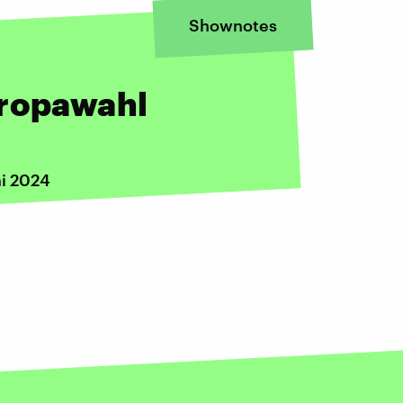
Shownotes
uropawahl
ni 2024