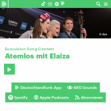
©
dpa
Eurovision Song Contest
Atemlos
mit
Elaiza
Deutschlandfunk App
ARD Sounds
Spotify
Apple Podcasts
Abonnieren