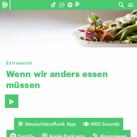
©
Unsplash | Hermes Riviera
Extrawurst
Wenn
wir
anders
essen
müssen
Deutschlandfunk App
ARD Sounds
Spotify
Apple Podcasts
Abonnieren