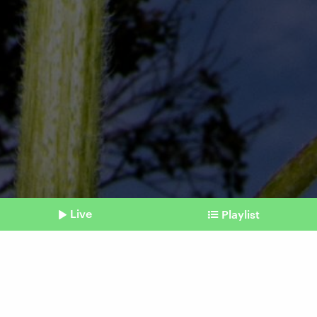
Live
Playlist
©
IMAGO / Oliver Willikonsky
Shownotes