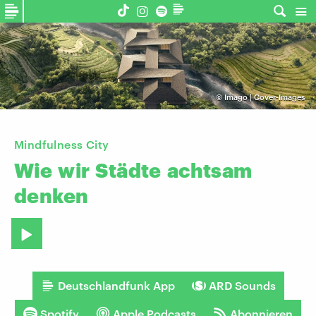
©
Imago | Cover-Images
Mindfulness City
Wie
wir
Städte
achtsam
denken
Deutschlandfunk App
ARD Sounds
Spotify
Apple Podcasts
Abonnieren