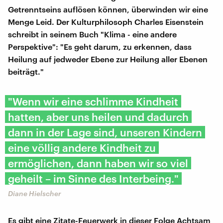
Getrenntseins auflösen können, überwinden wir eine
Menge Leid. Der Kulturphilosoph Charles Eisenstein
schreibt in seinem Buch "Klima - eine andere
Perspektive": "Es geht darum, zu erkennen, dass
Heilung auf jedweder Ebene zur Heilung aller Ebenen
beiträgt."
"Wenn wir eine schlimme Kindheit
hatten, aber uns heilen und dadurch
dann in der Lage sind, unseren Kindern
eine völlig andere Kindheit zu
ermöglichen, dann haben wir so viel
geheilt – im Sinne des Interbeing."
Diane Hielscher
Es gibt eine Zitate-Feuerwerk in dieser Folge Achtsam