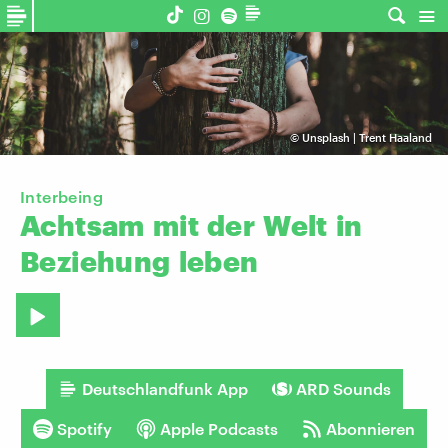
©
Unsplash | Trent Haaland
Interbeing
Achtsam
mit
der
Welt
in
Beziehung
leben
Deutschlandfunk App
ARD Sounds
Spotify
Apple Podcasts
Abonnieren