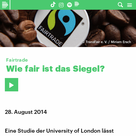
©
TransFair e. V. / Miriam Ersch
Fairtrade
Wie
fair
ist
das
Siegel?
28. August 2014
Eine Studie der University of London lässt