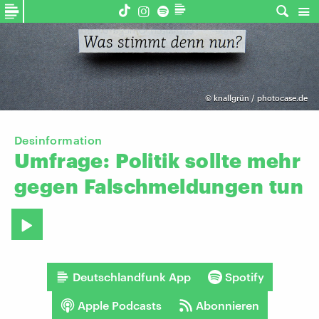
©
knallgrün / photocase.de
Desinformation
Umfrage:
Politik
sollte
mehr
gegen
Falschmeldungen
tun
Deutschlandfunk App
Spotify
Apple Podcasts
Abonnieren