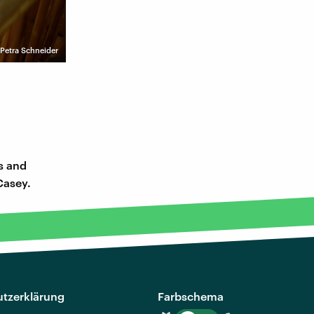
 Petra Schneider
rs and
Casey.
tzerklärung
Farbschema