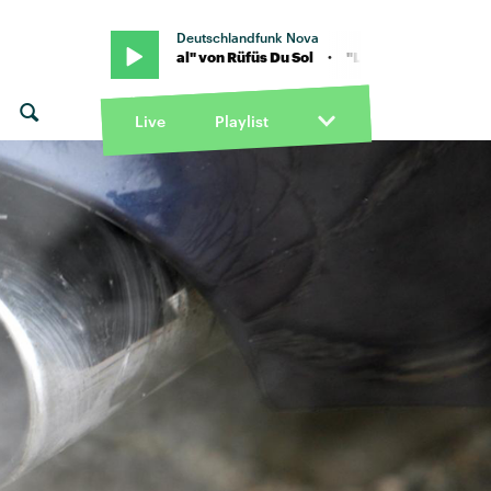
Deutschlandfunk Nova
 "Like An Animal" von Rüfüs Du Sol · "Like An Animal" von Rüfüs Du 
Live
Playlist