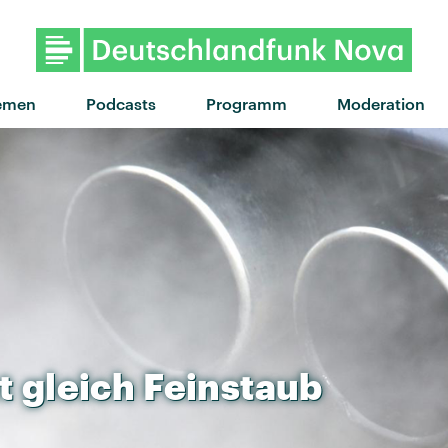
"Like An Animal" von Rüfüs Du Sol ·
emen
Podcasts
Programm
Moderation
t
gleich
Feinstaub