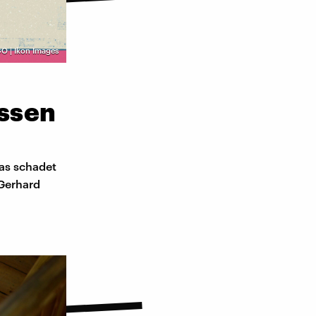
O | Ikon Images
ssen
das schadet
 Gerhard