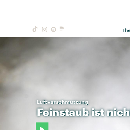
Th
Luftverschmutzung
Feinstaub
ist
nich