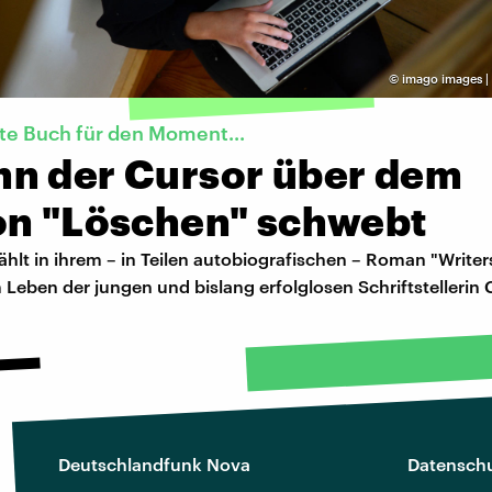
©
imago images |
te Buch für den Moment...
n der Cursor über dem
on "Löschen" schwebt
zählt in ihrem – in Teilen autobiografischen – Roman "Write
Leben der jungen und bislang erfolglosen Schriftstellerin 
Deutschlandfunk Nova
Datenschu