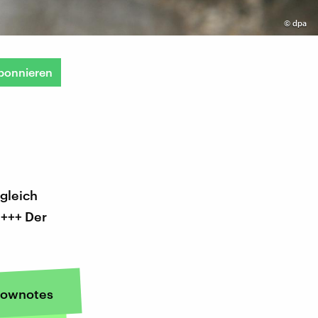
©
dpa
bonnieren
 gleich
 +++ Der
ownotes