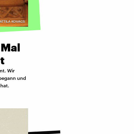
 I ATTILA KOVACS
 Mal
t
mt. Wir
e begann und
hat.