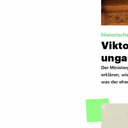
Historisch
Vikt
unga
Der Minister
erklären, wi
was der ehe