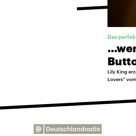
Das perfek
…wen
Butt
Lily King er
Lovers" vom 