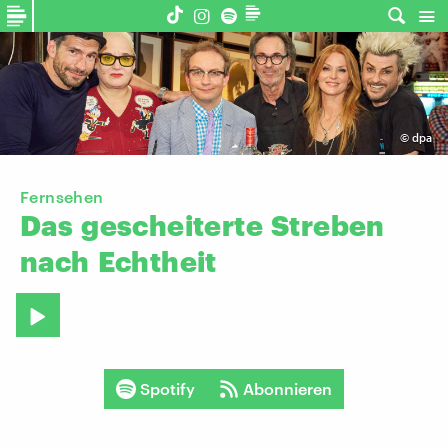
©
dpa
Fernsehen
Das
gescheiterte
Streben
nach
Echtheit
Spotify
Abonnieren