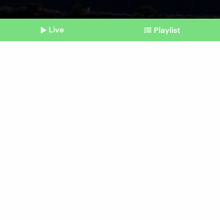
Live
Playlist
©
IMAGO | Middle East Images
Shownotes
Feuer in Los Angeles
Giftstoffe in Rauch, Asche
und Feinstaub
Beitrag aus unserem Archiv vom 13. Januar
2025