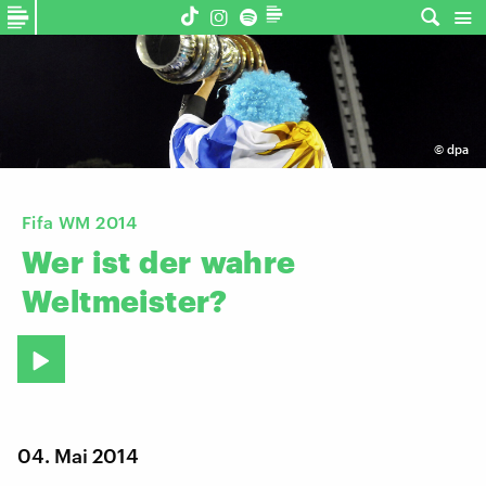
©
dpa
Fifa WM 2014
Wer
ist
der
wahre
Weltmeister?
04. Mai 2014