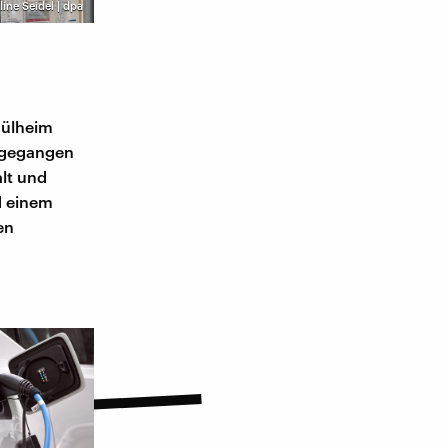
line Seidel | dpa
Mülheim
umgegangen
alt und
d einem
en