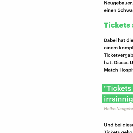
Neugebauer. 
einen Schwa
Tickets
Dabei hat di
einem kompli
Ticketvergab
hat. Dieses U
Match Hospit
"Tickets
irrsinnig
Heiko Neugebau
Und bei dies
Tickets gek