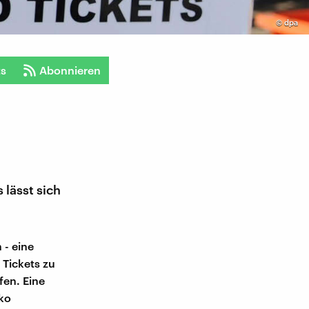
©
dpa
ts
Abonnieren
lässt sich
 - eine
 Tickets zu
fen. Eine
iko