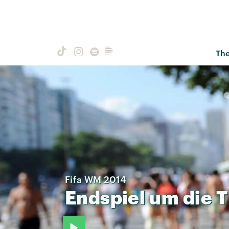
Th
Fifa WM 2014
Endspiel
um
die
T