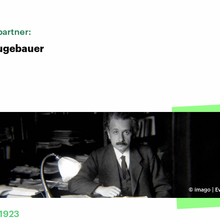
artner:
ugebauer
©
imago | Ev
 1923