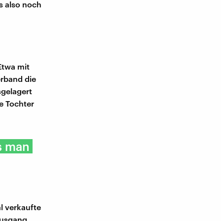
es also noch
Etwa mit
erband die
sgelagert
ie Tochter
ss man
l verkaufte
ausgang