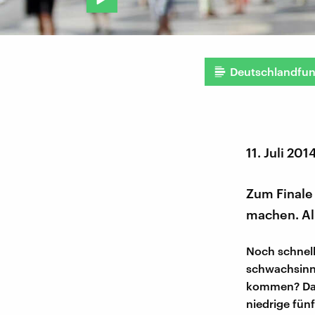
Deutschlandfu
11. Juli 201
Zum Finale
machen. All
Noch schnell
schwachsinni
kommen? Das 
niedrige fün