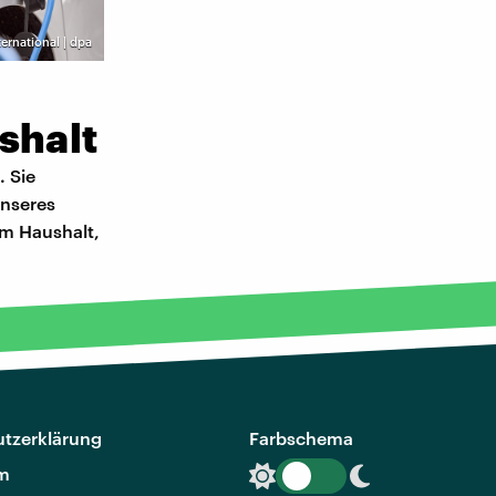
ernational | dpa
shalt
. Sie
unseres
im Haushalt,
tzerklärung
Farbschema
m