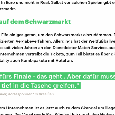
In Euro und nicht in Real. Selbst vor solchen Spielen gibt 
rzmarkt.
 auf dem Schwarzmarkt
e Fifa einiges getan, um den Schwarzmarkt einzudämmen. 
zierten Vergabeverfahren. Allerdings hat der Weltfußballv
e seit vielen Jahren an den Dienstleister Match Services au
nternehmen vertreibt die Tickets, zum Teil bietet es über d
ality auch Kombipakete mit Hotel an.
 fürs Finale - das geht . Aber dafür mu
 tief in die Tasche greifen."
er, Korrespondent in Brasilien
em Unternehmen ist es jetzt auch zu dem Skandal um illega
ommen. Der Vorsitzende Ray Whelan floh durch den Hinter