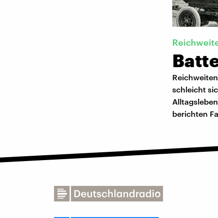
Reichweit
Batte
Reichweitena
schleicht si
Alltagsleben
berichten F