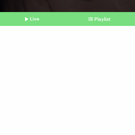
Live
Playlist
©
Particle 6 (KI-generiertes Bild)
Shownotes
Filmindustrie und KI
Aufregung um Tilly
Norwood
vom 08. Juli 2026