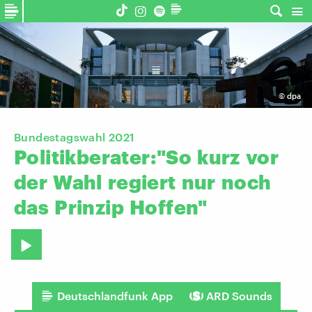
©
dpa
Bundestagswahl 2021
Politikberater:"So
kurz
vor
der
Wahl
regiert
nur
noch
das
Prinzip
Hoffen"
Deutschlandfunk App
ARD Sounds