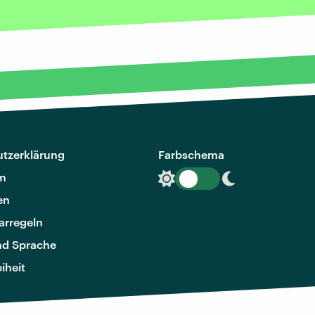
tzerklärung
Farbschema
m
en
rregeln
nd Sprache
eiheit