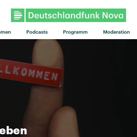
"Real love" von Whit
emen
Podcasts
Programm
Moderation
leben