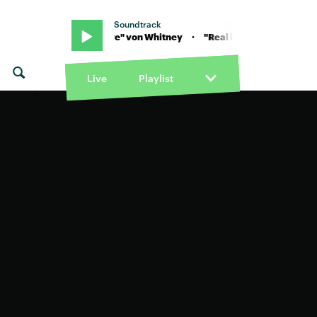
Soundtrack
ney · "Real love" von Whitney · "Real love" von Whitney
Live
Playlist