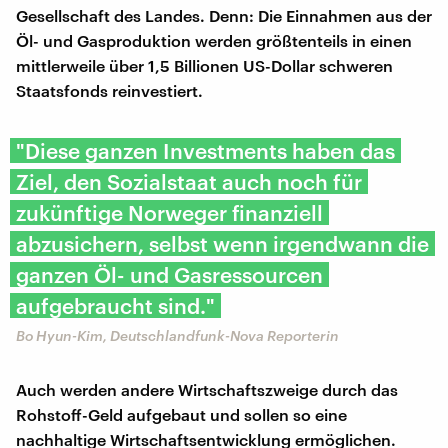
Gesellschaft des Landes. Denn: Die Einnahmen aus der
Öl- und Gasproduktion werden größtenteils in einen
mittlerweile über 1,5 Billionen US-Dollar schweren
Staatsfonds reinvestiert.
"Diese ganzen Investments haben das
Ziel, den Sozialstaat auch noch für
zukünftige Norweger finanziell
abzusichern, selbst wenn irgendwann die
ganzen Öl- und Gasressourcen
aufgebraucht sind."
Bo Hyun-Kim, Deutschlandfunk-Nova Reporterin
Auch werden andere Wirtschaftszweige durch das
Rohstoff-Geld aufgebaut und sollen so eine
nachhaltige Wirtschaftsentwicklung ermöglichen.