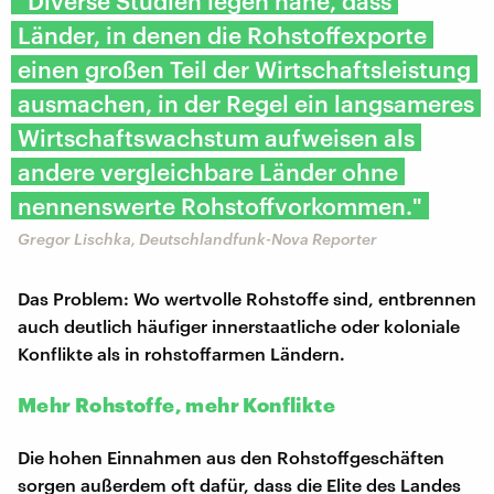
"Diverse Studien legen nahe, dass
Länder, in denen die Rohstoffexporte
einen großen Teil der Wirtschaftsleistung
ausmachen, in der Regel ein langsameres
Wirtschaftswachstum aufweisen als
andere vergleichbare Länder ohne
nennenswerte Rohstoffvorkommen."
Gregor Lischka, Deutschlandfunk-Nova Reporter
Das Problem: Wo wertvolle Rohstoffe sind, entbrennen
auch deutlich häufiger innerstaatliche oder koloniale
Konflikte als in rohstoffarmen Ländern.
Mehr Rohstoffe, mehr Konflikte
Die hohen Einnahmen aus den Rohstoffgeschäften
sorgen außerdem oft dafür, dass die Elite des Landes