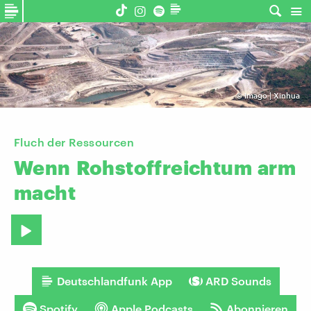
©
Imago | Xinhua
Fluch der Ressourcen
Wenn
Rohstoffreichtum
arm
macht
Deutschlandfunk App
ARD Sounds
Spotify
Apple Podcasts
Abonnieren