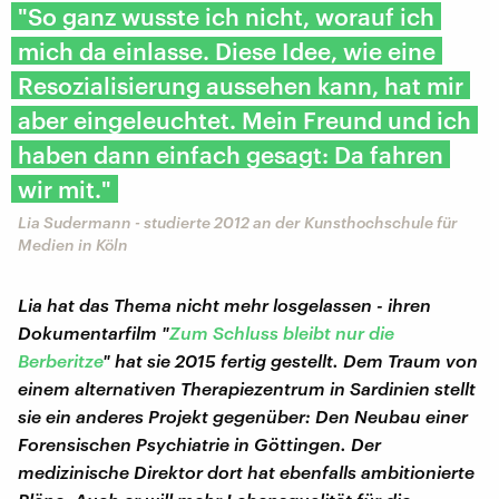
"So ganz wusste ich nicht, worauf ich
mich da einlasse. Diese Idee, wie eine
Resozialisierung aussehen kann, hat mir
aber eingeleuchtet. Mein Freund und ich
haben dann einfach gesagt: Da fahren
wir mit."
Lia Sudermann - studierte 2012 an der Kunsthochschule für
Medien in Köln
Lia hat das Thema nicht mehr losgelassen - ihren
Dokumentarfilm "
Zum Schluss bleibt nur die
Berberitze
" hat sie 2015 fertig gestellt. Dem Traum von
einem alternativen Therapiezentrum in Sardinien stellt
sie ein anderes Projekt gegenüber: Den Neubau einer
Forensischen Psychiatrie in Göttingen. Der
medizinische Direktor dort hat ebenfalls ambitionierte