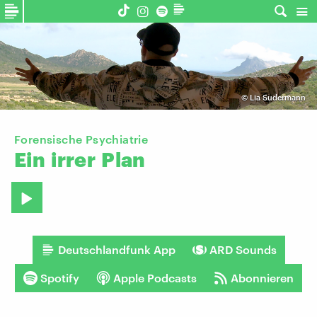
©
Lia Sudermann
Forensische Psychiatrie
Ein
irrer
Plan
Deutschlandfunk App
ARD Sounds
Spotify
Apple Podcasts
Abonnieren