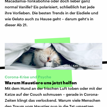
Macadamia-Tonkabohne oder doch lieber ganz
normal Vanille? Eis polarisiert, schließlich hat jede
ihre Vorlieben. Die besten Trends in der Eisdiele und
wie Gelato auch zu Hause geht – darum geht’s in
dieser Ab 21.
©
unsplash | Kate Stone Matheson
Corona-Krise und Psyche
Warum Haustiere uns jetzt helfen
Mit dem Hund an der frischen Luft toben oder mit der
Katze auf der Couch schmusen – gerade in Corona-
Zeiten klingt das verlockend. Warum viele Menschen
den Traum vom Haustier nun in die Tat umsetzen.