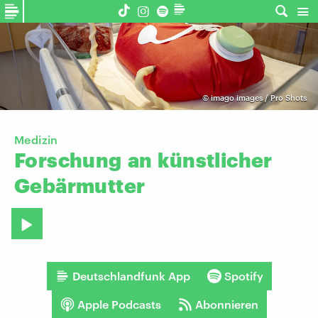
©
imago images / Pro Shots
Medizin
Forschung
an
künstlicher
Gebärmutter
Deutschlandfunk App
Spotify
Apple Podcasts
Abonnieren