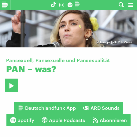
©
Imago | ZUMA Press
Pansexuell, Pansexuelle und Pansexualität
PAN
–
was?
Deutschlandfunk App
ARD Sounds
Spotify
Apple Podcasts
Abonnieren