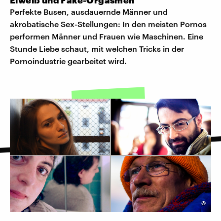
Eiweiß und Fake-Orgasmen
Perfekte Busen, ausdauernde Männer und
akrobatische Sex-Stellungen: In den meisten Pornos
performen Männer und Frauen wie Maschinen. Eine
Stunde Liebe schaut, mit welchen Tricks in der
Pornoindustrie gearbeitet wird.
©