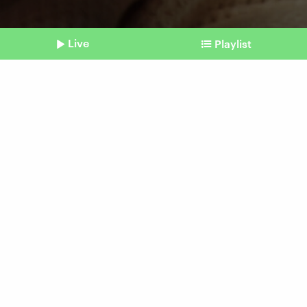
Live
Playlist
©
IMAGO / Depositphotos
Shownotes
Fotoanalyse mit Vision AI
Handyfotos verraten
Google so einiges über uns
Beitrag aus unserem Archiv vom 09. Januar
2025