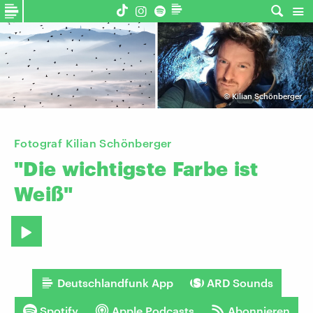
©
Kilian Schönberger
Fotograf Kilian Schönberger
"Die
wichtigste
Farbe
ist
Weiß"
Deutschlandfunk App
ARD Sounds
Spotify
Apple Podcasts
Abonnieren