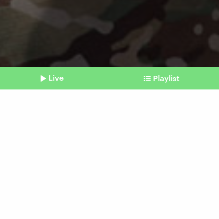
Live
Playlist
©
picture alliance/dpa/TASS | Alexander Reka
Shownotes
Krieg gegen die Ukraine
Russland will Frauen an die
Front schicken