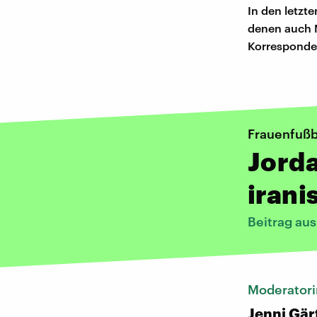
In den letzt
denen auch M
Korresponden
Frauenfußba
Jorda
irani
Beitrag au
Moderatori
Jenni Gär