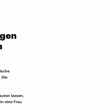
egen
m
ische
 Die
lauten lassen,
in eine Frau