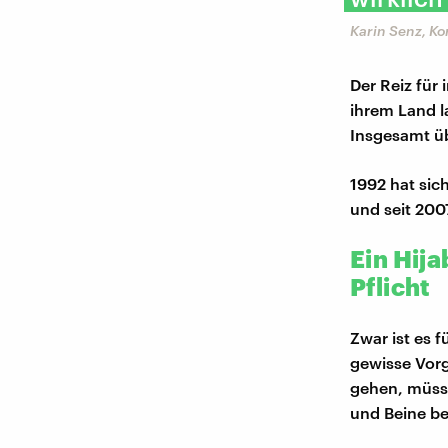
Karin Senz, K
Der Reiz für 
ihrem Land l
Insgesamt üb
1992 hat sic
und seit 200
Ein Hija
Pflicht
Zwar ist es 
gewisse Vorg
gehen, müsse
und Beine b