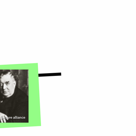
©
picture alliance