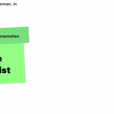
ommen, in
ownotes
e
ist