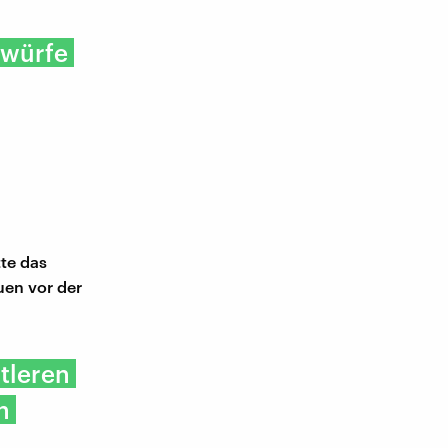
rwürfe
tte das
uen vor der
tleren
h