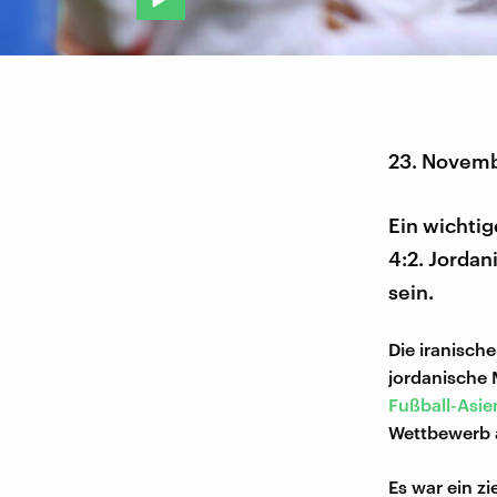
23. Novemb
Ein wichtig
4:2. Jordan
sein.
Die iranisch
jordanische 
Fußball-Asie
Wettbewerb 
Es war ein z