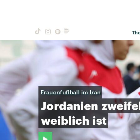
Th
Frauenfußball im Iran
Jordanien
zweife
weiblich
ist