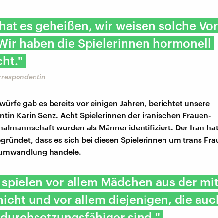
 hat es geheißen, wir weisen solche Vo
Wir haben die Spielerinnen hormonell
ht."
orrespondentin
würfe gab es bereits vor einigen Jahren, berichtet unsere
tin Karin Senz. Acht Spielerinnen der iranischen Frauen-
nalmannschaft wurden als Männer identifiziert. Der Iran ha
gründet, dass es sich bei diesen Spielerinnen um trans Fra
umwandlung handele.
 spielen vor allem Mädchen aus der mit
icht und vor allem diejenigen, die auc
 durchsetzungsfähiger sind."