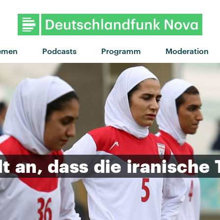
emen
Podcasts
Programm
Moderation
lt
an,
dass
die
iranische