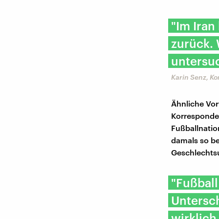
"Im Iran
zurück. 
untersuc
Karin Senz, K
Ähnliche Vor
Korresponden
Fußballnatio
damals so be
Geschlechts
"Fußball
Untersch
wirklich