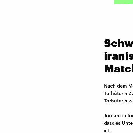
Schw
irani
Matc
Nach dem Ma
Torhüterin Z
Torhüterin w
Jordanien fo
dass es Unte
ist.