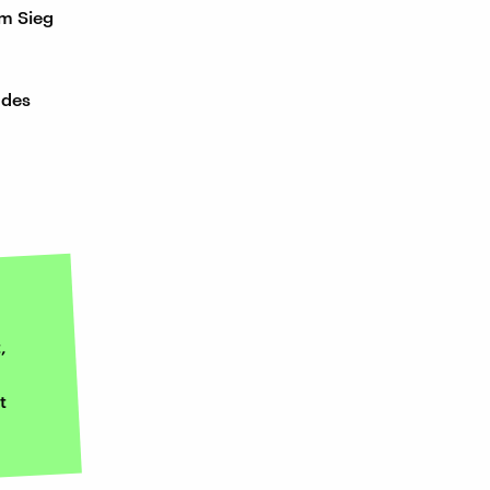
um Sieg
 des
,
t