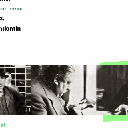
artnerin:
z,
ndentin
nat