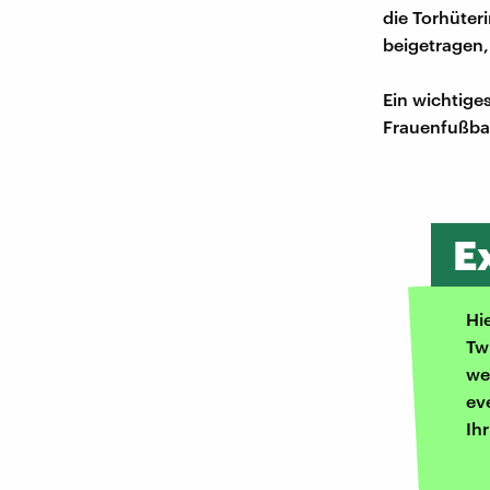
die Torhüter
beigetragen,
Ein wichtiges
Frauenfußball
E
Hi
Tw
we
ev
Ih