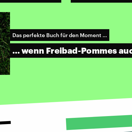
Das perfekte Buch für den Moment ...
… wenn Freibad-Pommes auch