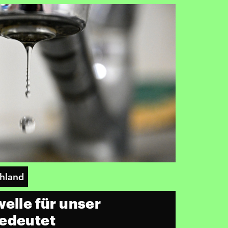
chland
elle für unser
bedeutet