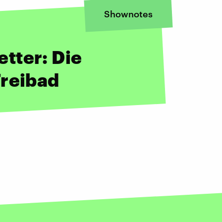
Shownotes
tter: Die
Freibad