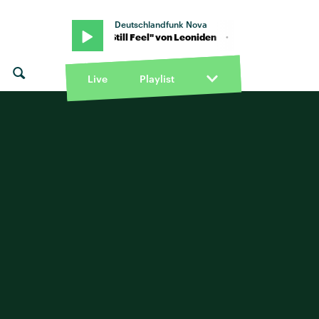
Deutschlandfunk Nova
on Leoniden · "I Still Feel" von Leoniden · "I Still Feel" von Leoniden
Live
Playlist