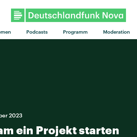
"I Still Feel" v
emen
Podcasts
Programm
Moderation
ber 2023
m ein Projekt starten