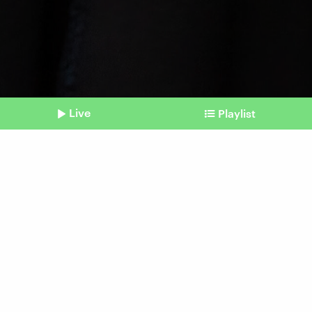
Live
Playlist
©
IMAGO / CHROMORANGE
Shownotes
Fromme Rebellinnen
Drei Nonnen erobern
Instagram